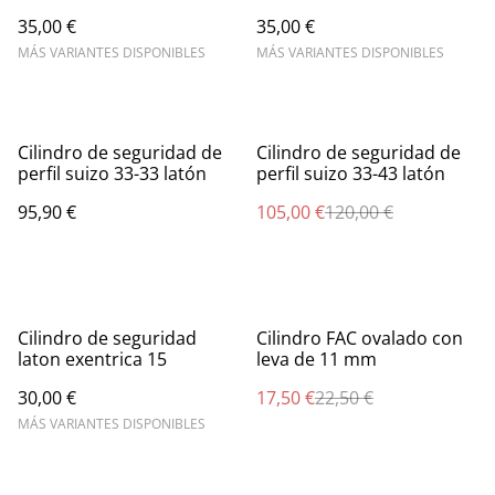
35,00 €
35,00 €
MÁS VARIANTES DISPONIBLES
MÁS VARIANTES DISPONIBLES
%
Cilindro de seguridad de
Cilindro de seguridad de
perfil suizo 33-33 latón
perfil suizo 33-43 latón
95,90 €
105,00 €
120,00 €
%
Cilindro de seguridad
Cilindro FAC ovalado con
laton exentrica 15
leva de 11 mm
30,00 €
17,50 €
22,50 €
MÁS VARIANTES DISPONIBLES