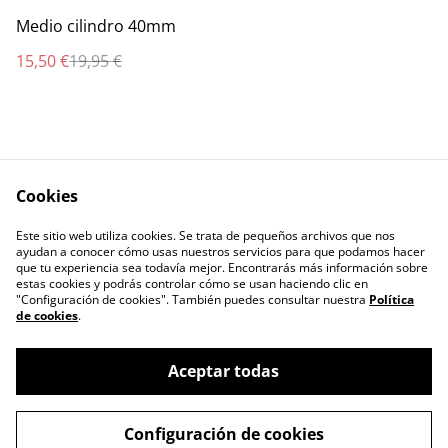
%
Medio cilindro 40mm
15,50 €
19,95 €
Cookies
Contacta con
Términos legales
Este sitio web utiliza cookies. Se trata de pequeños archivos que nos
nosotros
ayudan a conocer cómo usas nuestros servicios para que podamos hacer
Política de Privacidad
Política de cookies
que tu experiencia sea todavía mejor. Encontrarás más información sobre
estas cookies y podrás controlar cómo se usan haciendo clic en
"Configuración de cookies". También puedes consultar nuestra
Política
de cookies
.
Aceptar todas
©
2026
ferreteria milagrosa
Configuración de cookies
powered by