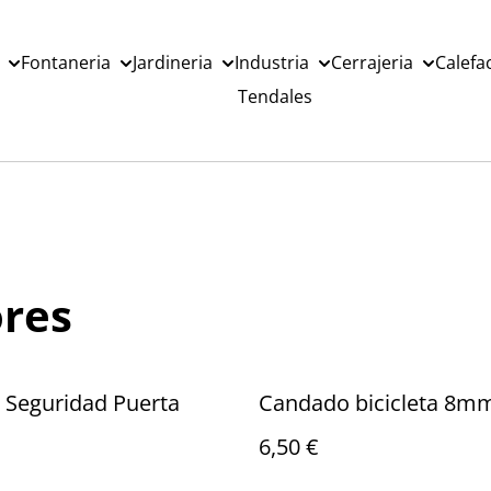
Fontaneria
Jardineria
Industria
Cerrajeria
Calefa
Tendales
res
 Seguridad Puerta
Candado bicicleta 8m
6,50 €