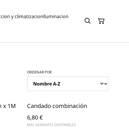
ccion y climatizacion
Iluminacion
ORDENAR POR
m x 1M
Candado combinación
6,80 €
MÁS VARIANTES DISPONIBLES